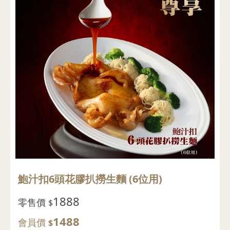
鮑汁扣6頭花膠扒撈生麵 (6位用)
1888
零售價
$
1488
會員價
$