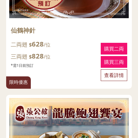
仙鶴神針
628
二両翅
$
/位
購買二両
828
三両翅
$
/位
購買三両
*需1日前預訂
查看詳情
限時優惠