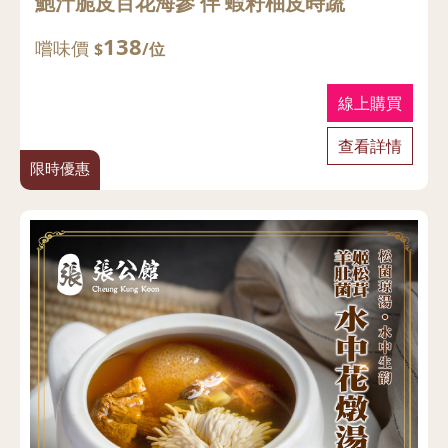
鮑汁脆皮百花海參 伴 蝦籽柚皮時蔬
138
嚐味價
$
/位
線上購買
查看詳情
限時優惠