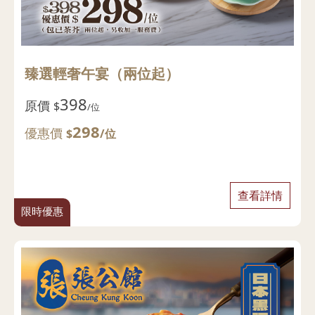
臻選輕奢午宴（兩位起）
398
原價
$
/位
298
優惠價
$
/位
查看詳情
限時優惠