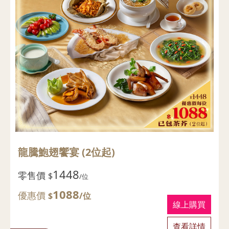
龍騰鮑翅饗宴 (2位起)
1448
零售價
$
/位
1088
優惠價
$
/位
線上購買
查看詳情