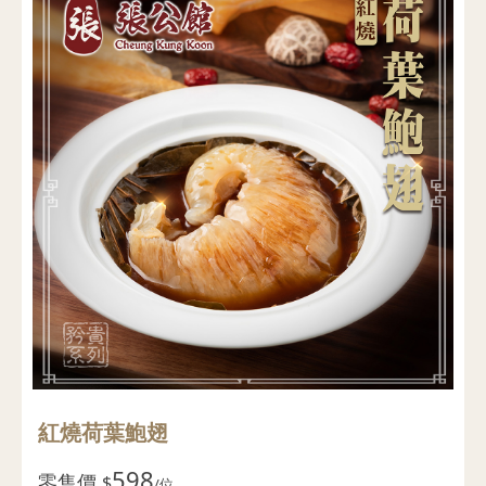
紅燒荷葉鮑翅
598
零售價
$
/位