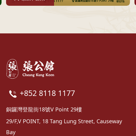
+852 8118 1177
銅鑼灣登龍街18號V Point 29樓
29/F,V POINT, 18 Tang Lung Street, Causeway
Bay