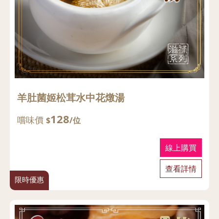
羊肚菌姬松茸水中花燉湯
128
嚐味價
$
/位
線上購買
查看詳情
限時優惠