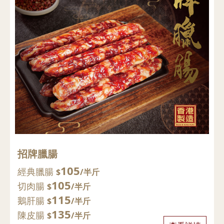
招牌臘腸
105
經典臘腸
$
/半斤
105
切肉腸
$
/半斤
115
鵝肝腸
$
/半斤
135
陳皮腸
$
/半斤