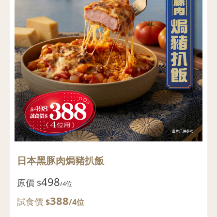
日本黑豚肉焗豬扒飯
498
原價
$
/4位
388
試食價
$
/4位