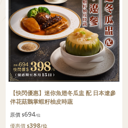
【快閃優惠】迷你魚翅冬瓜盅 配 日本遼參
伴花菇鵝掌蝦籽柚皮時蔬
694
原價
$
/位
398
優惠價
$
/位