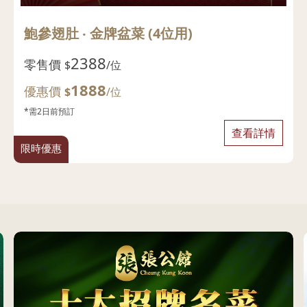
鮑參翅肚 ‧ 金牌盆菜 (4位用)
2388
零售價
$
/位
1888
優惠價
$
/位
*需2日前預訂
查看詳情
限時優惠