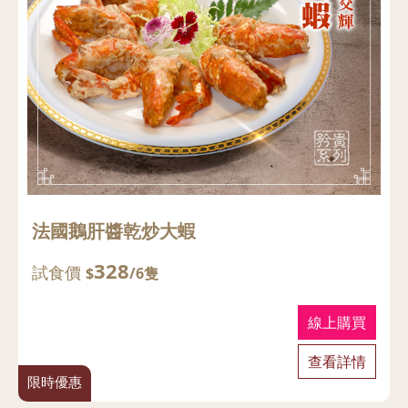
法國鵝肝醬乾炒大蝦
328
試食價
$
/6隻
線上購買
查看詳情
限時優惠