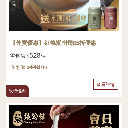
【外賣優惠】紅燒潮州翅85折優惠
528
零售價
$
/份
448
優惠價
$
/份
查看詳情
限時優惠