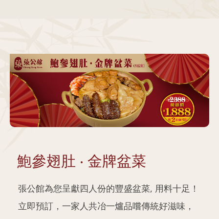
鮑參翅肚 ‧ 金牌盆菜
張公館為您呈獻四人份的豐盛盆菜, 用料十足！
立即預訂，一家人共冶一爐品嚐傳統好滋味，