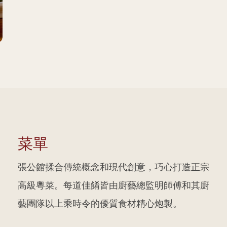
菜單
張公館揉合傳統概念和現代創意，巧心打造正宗
高級粵菜。每道佳餚皆由廚藝總監明師傅和其廚
藝團隊以上乘時令的優質食材精心炮製。